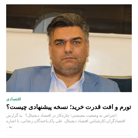
اقتصادی
تورم و افت قدرت خرید؛ نسخه پیشنهادی چیست؟
اعتراض به وضعیت معیشتی؛ چاره‌کار در اقتصاد دیجیتال؟ به گزارش
اقتصادگران،کارشناس اقتصاد دیجیتال، علی پاک‌باخته‌گان زنجانی، با اشاره
به...