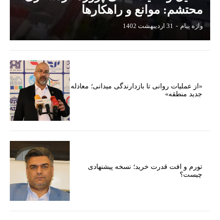
محتشم: موانع و راهکارها
واژه پیام
-
31 اردیبهشت 1402
«از عملیات روانی تا بازدارندگی میدانی؛ معادله
جدید منطقه»
تورم و افت قدرت خرید؛ نسخه پیشنهادی
چیست؟