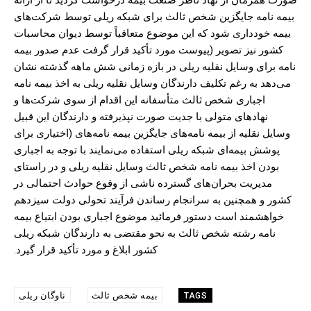
صورت همزمان از نهاد ناظر صنعت بیمه درخواست گردید تا از ارائه
بیمه نامه جایگزین شخص ثالث برای شبکه ریلی توسط شرکت‌های
بیمه خودداری شود که این موضوع متعاقباً توسط دیوان محاسبات
کشور نیز تصویر (پیوست مورد تأکید قرار گرفت عدم صدور بیمه
نامه برای وسایل نقلیه ریلی در بازه زمانی شش ماهه گذشته نشان
می‌دهد به رغم تکلیف دارندگان وسایل نقلیه ریلی به اخذ بیمه نامه
اجباری شخص ثالث متأسفانه این اقدام از سوی شرکت‌ها و
نهادهای متولی با جدیت صورت نپذیرفته و دارندگان این قبیل
وسایل نقلیه از بیمه نامه‌های جایگزین بیمه نامه‌های (اختیاری برای
پوشش بیمه‌ای شبکه ریلی استفاده می‌نمایند با توجه به اجباری
بودن اخذ بیمه نامه شخص ثالث وسایل نقلیه ریلی و در راستای
مدیریت بحران‌های گسترده ناشی از وقوع حوادث احتمالی در
کشور و همچنین به سرانجام رساندن فرآیند تحولی دولت سیزدهم
خواهشمند است دستور فرمائید موضوع اجباری بودن ابتیاع بیمه
نامه رشته شخص ثالث به نحو مقتضی به دارندگان شبکه ریلی
کشور ابلاغ و مورد تأکید قرار گیرد.
بیمه شخص ثالث
ناوگان ریلی
TAGS