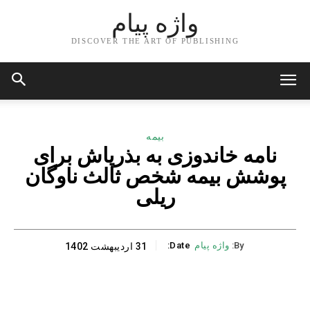
واژه پیام
DISCOVER THE ART OF PUBLISHING
بیمه
نامه خاندوزی به بذرپاش برای
پوشش بیمه شخص ثالث ناوگان
ریلی
By:
واژه پیام
Date:
31 اردیبهشت 1402