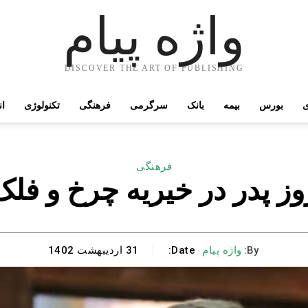
واژه پیام
DISCOVER THE ART OF PUBLISHING
ی
بورس
بیمه
بانک
سرگرمی
فرهنگی
تکنولوژی
ان
فرهنگی
وز پدر در خیریه چرخ و فلک
By:
واژه پیام
Date:
31 اردیبهشت 1402