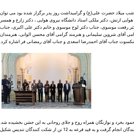
ب میلاد حضرت علی(ع) و گرامیداشت روز پدر برگزار شده بود می توان
 هوایی ارتش، دکتر ملکی استاد دانشگاه نیروی هوایی ، دکتر زارع و همسر
کتر رفعت موسوی، جناب دکتر لوح موسوی و خانم دکتر علی اکبری، جناب
ی آقای شروین سلیمانی و هنرمند گرامی آقای محسن الوانی، هنرمندان
کسوت جناب آقای احمدرضا اسعدی و جناب آقای رمضانی فر اشاره کرد.
حمود بخرد و نوازنگان همراه روح و جلای روحانی به این جشن بخشیده شد.
در انتهای این جشن باشکوه مسابقه قرعه کشی با شرکت کنندگان انجام گرفت و به قید قرعه به 12 تن از شکت کنندگان تندیس شکیل