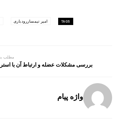
امیر تیمساررودباری
ا
TAGS
مطلب بع
بررسی مشکلات عضله و ارتباط آن با است
واژه پیام