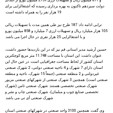
و 877 میلیون ریال و تسهیلات ارزی 2759 میلیون یورو از ابتدای
دولت سیزدهم تاکنون به بهره برداری رسیده که اشتغالزایی برای
19 هزار نفر را به همراه داشته است.
ترابی ادامه داد: 187 طرح نیز طی همین مدت با تسهیلات ریالی
105 هزار میلیارد ریال و تسهیلات ارزی 7 میلیارد و 858 میلیون یورو
و با اشتغالزایی 25 هزار نفری در حال اجرا می باشد.
حسین آرشید مدیر استانی قم نیز که در این بازدیدها حضور داشت،
عنوان داشت: این استان با مساحت 11.748 متر مربع کوچکترین
استان کشور از لحاظ مساحت جغرافیایی است. در عین حال این
استان دارای 7 شهرک و 4 ناحیه صنعتی دولتی، 2 شهرک صنعتی
غیردولتی و 2 منطقه صنعتی (جمعاً 15 شهرک، ناحیه و منطقه
صنعتی است). همچنین 3 شهرک صنعتی از شهرکهای صنعتی مزبور
شهرک صنعتی تخصصی هستند: شهرک صنعتی ثامن (شهرک
تخصصی صنایع چوب و مبلمان)، شهرک صنعتی چاپ و نشر و
شهرک صنعتی آی تی می باشد.
وی گفت: همچنین 3100 واحد صنعتی در شهرکهای صنعتی استان