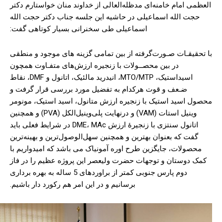
العظمی امام خامنه‌ای مدظله‌العالی از خداوند منان خواستارم دکتر
حجت الله اسماعیلی در حاشیه این جلسه جناب دکتر حجت الله
اسماعیلی طی سخنرانی بسیار کوتاهی گفت:
با تحقیقـات صـورت‌گرفته از بین تمامی گزینه های موجود و منطقی
در بین محصــولات با زنجیره ارزش‌های متفـاوت همچون
اسید‌استیک، MTO/MTP، انیدرید مالئیک، اتانول و DMF، نقاط
ضـعف و قوت هرکدام به تفضیل مورد بررسی قرار گرفت و
محصول اسید استیک با زنجیره ارزش متانول، اسید استیک، مونومر
وینیل استات (VAM) و درنهایت پلی‌وینیل‌الکل (PVA) و همچنین
اتانول سنتزی با زنجیرۀ ارزش DME، MAc در شرایط فعلی باید
گفت که بعنوان بهترین و همچنین سهل‌الوصول‌ترین و بهینه‌ترین
محصولات، جایگزین طرح اوره آمونیاک می باشد که امیدواریم با
کمک دوستان و توجهات حضرت ولیعصر این پروژه عظیم را در فاز
دوم پارس جنوبی کمتر از براوردهای 5 ساله به بهره برداری
برسانیم و در این امر هم رکورد دار باشیم.