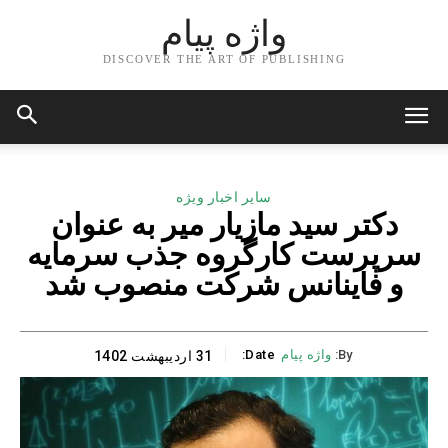
واژه پیام
DISCOVER THE ART OF PUBLISHING
سایر اخبار ویژه
دکتر سید مازیار میر به عنوان
سرپرست کارگروه جذب سرمایه
و فاینانس شرکت منصوب شد
By:
واژه پیام
Date:
31 اردیبهشت 1402