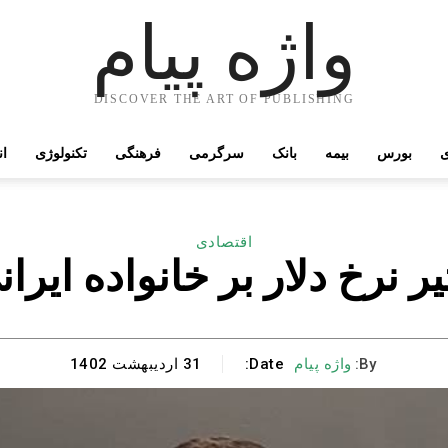
واژه پیام
DISCOVER THE ART OF PUBLISHING
ی
بورس
بیمه
بانک
سرگرمی
فرهنگی
تکنولوژی
ان
اقتصادی
یر نرخ دلار بر خانواده ایرا
By:
واژه پیام
Date:
31 اردیبهشت 1402