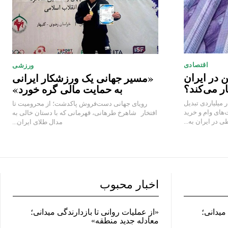
اقتصادی
ورزشی
ن در ایران
«مسیر جهانی یک ورزشکار ایرانی
ر می‌کند؟
به حمایت مالی گره خورد»
 میلیاردی تبدیل
رویای جهانی دست‌فروش پاکدشت؛ از محرومیت تا
های وام و خرید
افتخار شاهرخ طرهانی، قهرمانی که با دستان خالی به
 در ایران به...
مدال طلای ایران...
اخبار محبوب
میدانی؛
«از عملیات روانی تا بازدارندگی میدانی؛
معادله جدید منطقه»