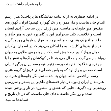
را به همراه داشته است.
در ادامه صفاری به ارائه بیانیه نمایشگاه ها پرداخت؛ هنر، رسم
التیام جان هاست و ما، همواره ز یک گهواره کهنیم؛ ایران، گهواره‌ی
مقدس هنرِ جاودانه‌ی ماست. هنر، ژرف ترین ساحت آزادی انسان
است و خلاقیت، کلیدِ سحرآمیز این درگاه. پرداختن به هنر خلّاق و
خلق متافیزیک هنری، به مثابه پرواز بر فراز دیوارهای روزمرگی و
فرار از بندهای کلیشه، به ما امکان می‌دهد که در آسمان بی‌کران
خیال پرواز کنیم. چه خوش است که این پنجره‌ی طلایی به جهان
رویاها باز می‌گردد و مجال می‌دهد تا در کهکشان رنگ‌ها و نقش‌ها با
جوهره‌ی خلاقیت هنرمند، پرسه زنیم. «به رسم ایران پرگهر»، پلی
است مقدس و رازآلود که به پاس همدلی‌های فروزان گروه هنری
رسم از اقصی نقاط جهان بنا شده، نمایانگر جلوه‌های هنر نابِ
هنرمندان ایران زمین، در دیار قصه‌های طلایی پل بسفر و سرزمین
روشنایی و بادگیرها، جایی که عشق و اسطوره در تار و پودش تنیده
شده و روایتگر عاشقانه‌های جان ماست، که در دل تاریخ و
افسانه‌ها می‌تپد.