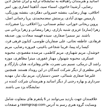
اساتید و هنرمندان راهیافته به نمایشگاه ترکیه و ایران شامل آذین
رضایی، آرشیدا خاجوی، اسماء سید، آناهیتا انصاری پور، امیر
اخلاقی، بهناز رضایی، بنفشه خسروانی دهکردی، بنفشه پورزنگی،
پارمیس مهدی آبادی، پرستش سعدمحمدی، پریا رحمانی اصل،
پروین ریحانی خوزانی، تبسّم صمدانی، رزا اخلاقی، رزا صفرزاده،
زهرا (ساره) عزیزی شنبه بازاری، زهرا رمضانی و زهرا یزدانی می
باشند. نیز سمیرا صفاری، سیده فهیمه سعادت پور، صدیقه
فرهادی، عاطفه نجاتی، علی صفاریان طوسی، کتایون فرهی فرد،
كيسا راه پيما، فریبا شجاعی باغینی، فیروزه رضایی، مریم
خوشدل، مریم شهبازی، مریم کاظمی، مرسده مقصودی، محبوبه
عسکری، محبوبه شهنواز، مهناز غفوری، میترا مظاهری، موزه
راشد ال درمکی، نسیم بنی نصرت، هاجر وهابزاده، هنان بازارگاد و
ياس مظفرى از دیگر شرکت کنندگان در این رویداد هستند. همچنین
علیرضا صفاری شمالی، حسن دستیاران، مریم نیک تبار، مهدیه
سرداری و بهاره رجنی از دیگر اساتید و هنرمندان شرکت کننده در
نمایشگاه یزد می باشند.
علاقمندان جهت بازدید می‌توانند در 6 پلتفرم های متفاوت شامل
وبسایت گروه هنری رسم به آدرس rasmgroup.com و صفحات