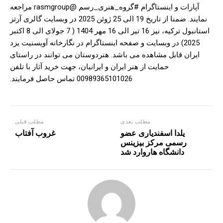
آپارات و اینستاگرام #گروه_هنری_رسم @rasmgroup مراجعه
نمایند. ضمنا از تاریخ 19 الی 25 ژوئن 2025 در وبسایت گالری آرتز
استانبول ترکیه، نیز 16 تیر الی 16 مهر 1404 ( 7 جولای الی 8 اکتبر
2025) در وبسایت و صفحه اینستاگرام در نگارخانه آویسنیت یزد
ایران قابل مشاهده می باشد. هنردوستان می توانند در راستای
حمایت از هنر ایران و ایرانیان، جهت خرید آثار با تلفن
00989365101026 تماس حاصل فرمایند.
مطلب بعدی
مطلب قبلی
یلدا اسفندیاری عضو
غروب آفتاب
رسمی مرکز بیزینس
دانشگاه هاروارد شد