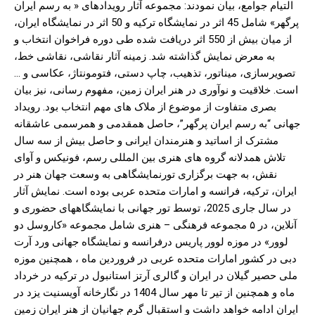
التیام جوامع، بیان نمودند: مجموعه آثار رویدادهای « به رسم ایران
پرگهر» شامل 45 اثر در نمایشگاه ترکیه و 50 اثر در نمایشگاه ایران،
از میان بیش از 550 اثر دریافت شده طی دوره فراخوان انتخاب و
به معرض نمایش گذاشته شد. زمینه آثار نقاشی، نقاشی خط،
تصویرسازی، میناتور، تذهیب، چاپ دستی، فتومونتاژ، عکاسی و …
است. خلاقیت و نوآوری در هنر ایران زمین، مفهوم رسانی، نیز بیان
بصری متفاوت از موضوع از ملاک های مهم انتخاب بود. رویداد
جهانی “به رسم ایران پرگهر”، حاصل همقدمی و همرسمی عاشقانه
مشترک از اساتید و هنرمندان ایرانی و حاصل بیش از سه سال
تلاش همدلانه گروه های هنری بین المللی رسم، فونیکس و آوای
نقش، به جهت برگزاری تورنمایشگاهی به وسعت جهان هنر در
ایران، ترکیه، فرانسه و امارات متحده عربی بوده است. نمایش آثار
در سال جاری 2025، توسط تور جهانی با نمایشگاههای حضوری و
آنلاین، در ۵ مجموعه فرهنگی – هنری شامل مجموعه «کاروسل دو
لوور» در موزه لوور پاریس درفرانسه و نمایشگاه جهانی ورد آرت
دبی در کشور امارات متحده عربی در فروردین ماه ، همچنین موزه
ملی حصیر گیلان در ایران و گالری آرتز استانبول در ترکیه در خرداد
ماه و همچنین از تیر تا مهر سال 1404 در نگارخانه آویسنیت یزد در
ایران ادامه خواهد داشت و استقبال گرم جهانیان از هنر ایران زمین