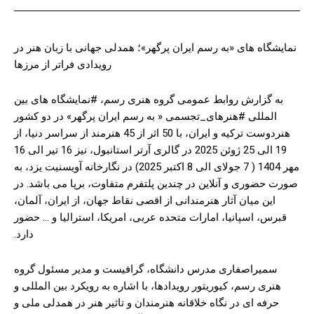
نمایشگاه های «به رسم ایران پرگهر»؛ همدلی جهانی با زبان هنر در
رویدادی فراتر از مرزها
به گزارش روابط عمومی گروه هنری رسم، #نمایشگاه های بین
المللی #هنرهای_تجسمی « به رسم ایران پرگهر» در دو کشور
هنردوست ترکیه و ایران، با 50 اثر از 45 هنرمند از سراسر دنیا، از
19 الی 25 ژوئن 2025 در گالری آرتر استانبول، نیز 16 تیر الی 16
مهر 1404 ( 7 جولای الی 8 اکتبر 2025) در نگارخانه آویسنیت یزد، به
صورت حضوری و آنلاین در چندین پلتفرم متفاوت، برپا می باشد. در
این میان آثار هنرمندانی از اقصی نقاط جهان، از ایران، آلمان،
قبرس، اسپانیا، امارات متحده عربی، امریکا، استرالیا و … حضور
دارد.
سمیراصفاری مدرس دانشگاه، گرافیست و مدیر مسئول گروه
هنری رسم، کیوریتور رویدادها، با اشاره به رویکرد بین المللی و
حرفه ای در نگاه خلاقانه هنرمندان و تاثیر هنر در همدلی ملی و