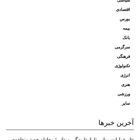
سیاسی
اقتصادی
بورس
بیمه
بانک
سرگرمی
فرهنگی
تکنولوژی
انرژی
هنری
ورزشی
سایر
آخرین خبرها
«از عملیات روانی تا بازدارندگی میدانی؛ معادله جدید منطقه»