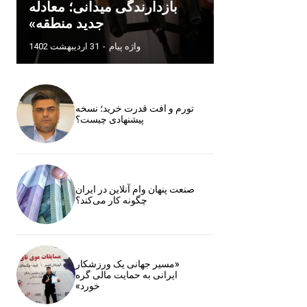
بازدارندگی میدانی؛ معادله
جدید منطقه»
واژه پیام
-
31 اردیبهشت 1402
تورم و افت قدرت خرید؛ نسخه
پیشنهادی چیست؟
صنعت پنهان وام آنلاین در ایران
چگونه کار می‌کند؟
«مسیر جهانی یک ورزشکار
ایرانی به حمایت مالی گره
خورد»