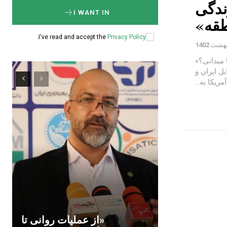
رندگی
I WANT IN
طقه»
.
I've read and accept the
Privacy Policy
 میدانی؟»
ل ایران و
آمریکا به...
«از عملیات روانی تا