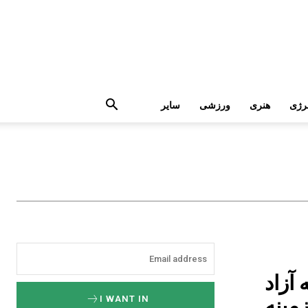
رژی
هنری
ورزشی
سایر
آزاد
زمينه
I WANT IN