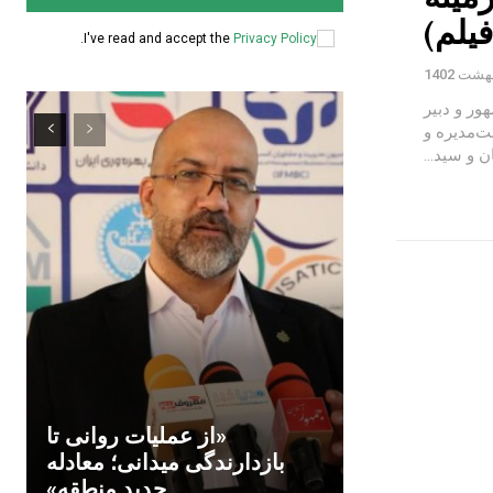
یلم)
.
I've read and accept the
Privacy Policy
ور و دبیر
‌مدیره و
 و سید...
«از عملیات روانی تا
بازدارندگی میدانی؛ معادله
جدید منطقه»