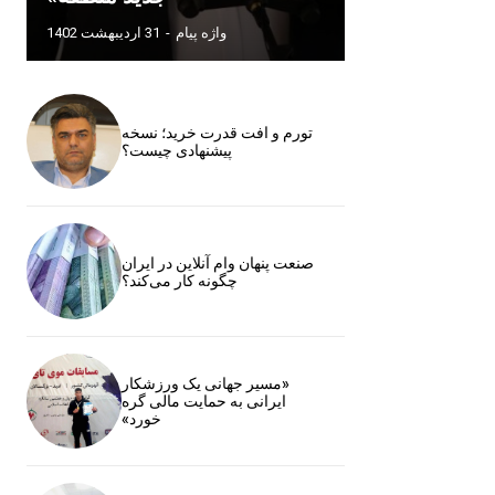
واژه پیام
-
31 اردیبهشت 1402
تورم و افت قدرت خرید؛ نسخه
پیشنهادی چیست؟
صنعت پنهان وام آنلاین در ایران
چگونه کار می‌کند؟
«مسیر جهانی یک ورزشکار
ایرانی به حمایت مالی گره
خورد»