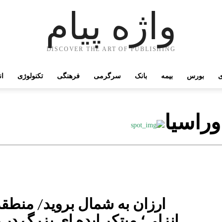
واژه پیام
DISCOVER THE ART OF PUBLISHING
ی
بورس
بیمه
بانک
سرگرمی
فرهنگی
تکنولوژی
ان
وراسیا
ارزان به شمال برويد/ منطقه 
انزلي؛ مبتكر ايده اي بزرگ در 