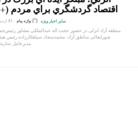
اقتصاد گردشگري براي مردم (+ف
واژه پیام
-
31 اردیبهشت 1402
سایر اخبار ویژه
منطقه آزاد انزلی در حضور حجت اله عبدالملکی مشاور رئیس‌جمه
شورایعالی مناطق آزاد، محمدسجاد سیاهکارزاده رئیس هیئت
مدیرعامل سازمان