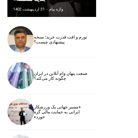
واژه پیام
-
31 اردیبهشت 1402
تورم و افت قدرت خرید؛ نسخه
پیشنهادی چیست؟
صنعت پنهان وام آنلاین در ایران
چگونه کار می‌کند؟
«مسیر جهانی یک ورزشکار
ایرانی به حمایت مالی گره
خورد»