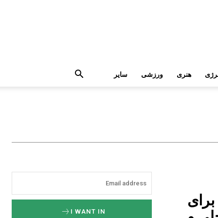
رژی
هنری
ورزشی
سایر
برای
لی و
I WANT IN