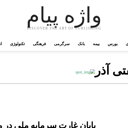
واژه پیام
DISCOVER THE ART OF PUBLISHING
ی
بورس
بیمه
بانک
سرگرمی
فرهنگی
تکنولوژی
ان
تی آذر
پایان غارت سرمایه ملی در م