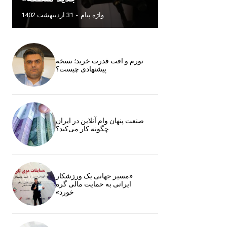
واژه پیام
-
31 اردیبهشت 1402
تورم و افت قدرت خرید؛ نسخه
پیشنهادی چیست؟
صنعت پنهان وام آنلاین در ایران
چگونه کار می‌کند؟
«مسیر جهانی یک ورزشکار
ایرانی به حمایت مالی گره
خورد»