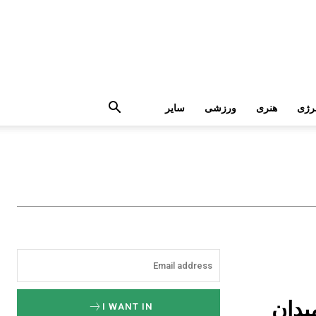
رژی
هنری
ورزشی
سایر
یدان
I WANT IN