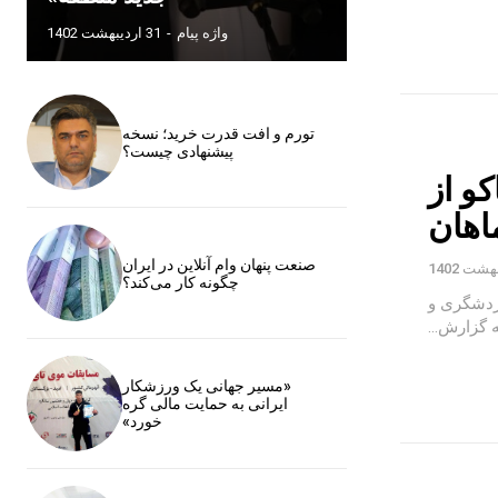
واژه پیام
-
31 اردیبهشت 1402
تورم و افت قدرت خرید؛ نسخه
پیشنهادی چیست؟
و از
اهان
صنعت پنهان وام آنلاین در ایران
چگونه کار می‌کند؟
هد که گردشگری و
«مسیر جهانی یک ورزشکار
ایرانی به حمایت مالی گره
خورد»