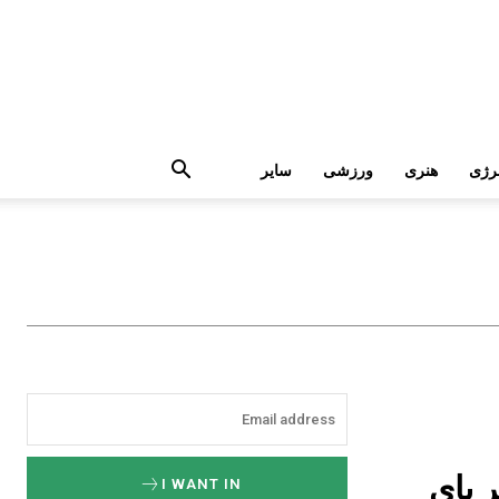
رژی
هنری
ورزشی
سایر
 پای
I WANT IN