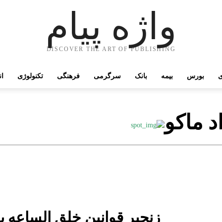
واژه پیام
DISCOVER THE ART OF PUBLISHING
ی
بورس
بیمه
بانک
سرگرمی
فرهنگی
تکنولوژی
ان
د ماکو
زنجیر قوانین خلق الساعه بر