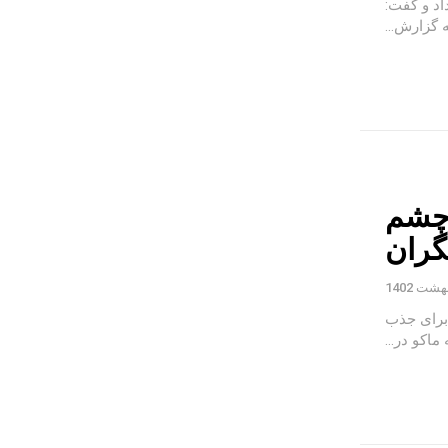
اد و گفت:
 چشم
گران
برای جذب
اکو در...