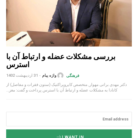
بررسی مشکلات عضله و ارتباط آن با
استرس
واژه پیام
-
31 اردیبهشت 1402
فرهنگی
دکتر مهدی براتی مهوار, متخصص کایروپراکتیک (ستون فقرات و مفاصل) از
کانادا به مشکلات عضله و ارتباط آن با استرس پرداخت و گفت: مغز...
I WANT IN