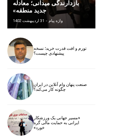
بازدارندگی میدانی؛ معادله
جدید منطقه»
واژه پیام
-
31 اردیبهشت 1402
تورم و افت قدرت خرید؛ نسخه
پیشنهادی چیست؟
صنعت پنهان وام آنلاین در ایران
چگونه کار می‌کند؟
«مسیر جهانی یک ورزشکار
ایرانی به حمایت مالی گره
خورد»