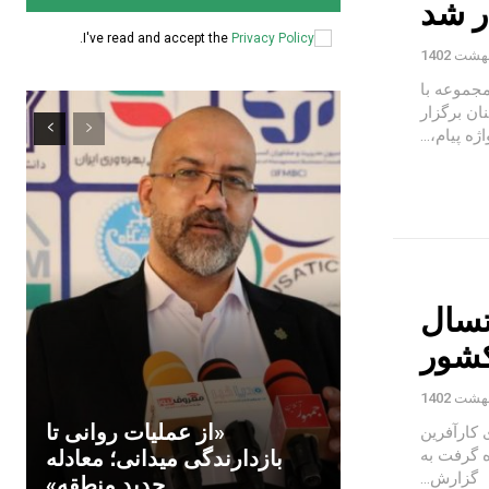
ر شد
.
I've read and accept the
Privacy Policy
جموعه با
ان برگزار
تسال
کشور
«از عملیات روانی تا
 کارآفرین
مدیریت و سرپرستی تیم فوتسال رمز موفقیت را به عهده گرفت به
بازدارندگی میدانی؛ معادله
گزارش...
جدید منطقه»