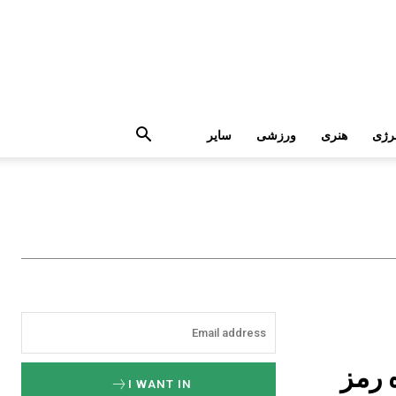
رژی
هنری
ورزشی
سایر
 رمز
I WANT IN