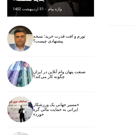
واژه پیام
-
31 اردیبهشت 1402
تورم و افت قدرت خرید؛ نسخه
پیشنهادی چیست؟
صنعت پنهان وام آنلاین در ایران
چگونه کار می‌کند؟
«مسیر جهانی یک ورزشکار
ایرانی به حمایت مالی گره
خورد»