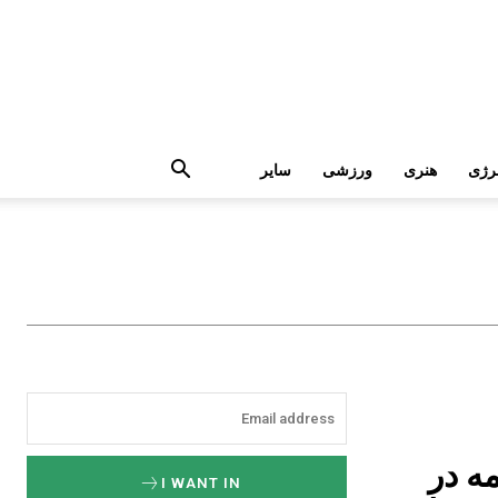
رژی
هنری
ورزشی
سایر
 در
I WANT IN