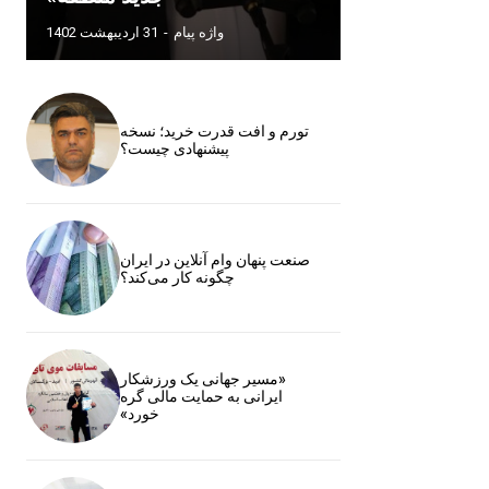
واژه پیام
-
31 اردیبهشت 1402
تورم و افت قدرت خرید؛ نسخه
پیشنهادی چیست؟
صنعت پنهان وام آنلاین در ایران
چگونه کار می‌کند؟
«مسیر جهانی یک ورزشکار
ایرانی به حمایت مالی گره
خورد»