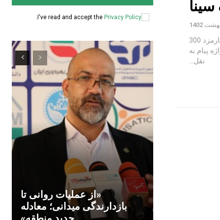
 سینا
.
I've read and accept the
Privacy Policy
مدیر امور بانکداری اجتماعی از پرداخت وام قرض‌الحسنه بدون کارمزد 300
خبر داد. به گزارش واژه پیام به
نقل...
«از عملیات روانی تا
بازدارندگی میدانی؛ معادله
جدید منطقه»