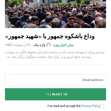
وداع باشکوه جمهور با «شهید جمهور»
واژه پیام
-
31 اردیبهشت 1402
سایر اخبار ویژه
مراسم وداع با شهدای خدمت که در سانحه دلخراش سقوط بالگرد به شهادت
رسیدند، صبح امروز و در میان خیل جمعیت سوگوار برگزار شد. به...
I WANT IN
.
I've read and accept the
Privacy Policy