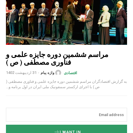
مراسم ششمین دوره جایزه علمی و
فناوری مصطفی ( ص )
واژه پیام
-
31 اردیبهشت 1402
اقتصادی
به گزارش اقتصادگران مراسم ششمین دوره جایزه علمی و فناوری مصطفی (
ص ) با اجرای ارکستر سمفونیک ملی ایران در اول برنامه و...
I WANT IN