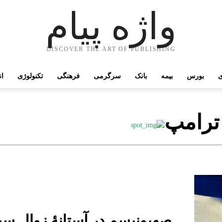
واژه پیام
DISCOVER THE ART OF PUBLISHING
ی
بورس
بیمه
بانک
سرگرمی
فرهنگی
تکنولوژی
ان
 ترامپ
صهیونیسم در آستانۀ زوال س