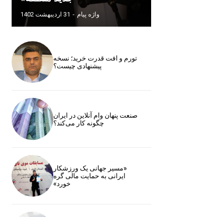
واژه پیام
-
31 اردیبهشت 1402
تورم و افت قدرت خرید؛ نسخه
پیشنهادی چیست؟
صنعت پنهان وام آنلاین در ایران
چگونه کار می‌کند؟
«مسیر جهانی یک ورزشکار
ایرانی به حمایت مالی گره
خورد»