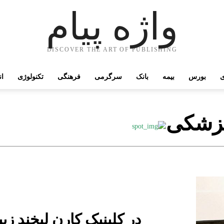
واژه پیام
DISCOVER THE ART OF PUBLISHING
ی
بورس
بیمه
بانک
سرگرمی
فرهنگی
تکنولوژی
ان
پزشکی
در کلینیک کارن لبخند زی