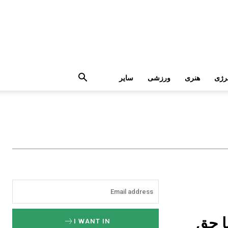
رژی
هنری
ورزشی
سایر
با حق
I WANT IN