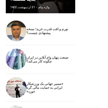
واژه پیام
-
31 اردیبهشت 1402
تورم و افت قدرت خرید؛ نسخه
پیشنهادی چیست؟
صنعت پنهان وام آنلاین در ایران
چگونه کار می‌کند؟
«مسیر جهانی یک ورزشکار
ایرانی به حمایت مالی گره
خورد»