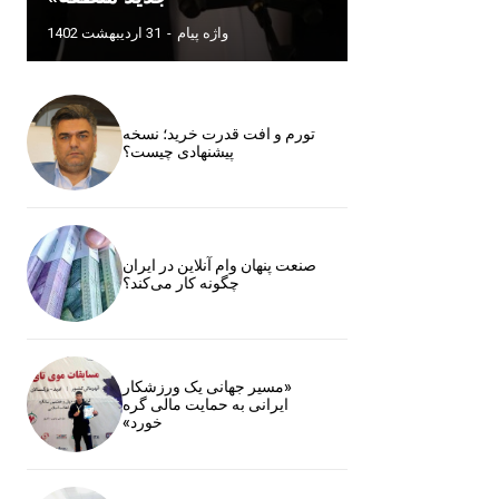
واژه پیام
-
31 اردیبهشت 1402
تورم و افت قدرت خرید؛ نسخه
پیشنهادی چیست؟
صنعت پنهان وام آنلاین در ایران
چگونه کار می‌کند؟
«مسیر جهانی یک ورزشکار
ایرانی به حمایت مالی گره
خورد»