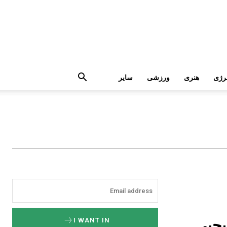
رژی
هنری
ورزشی
سایر
 یحیی
I WANT IN