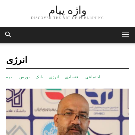
واژه پیام
DISCOVER THE ART OF PUBLISHING
انرژی
اجتماعی
اقتصادی
انرژی
بانک
بورس
بیمه