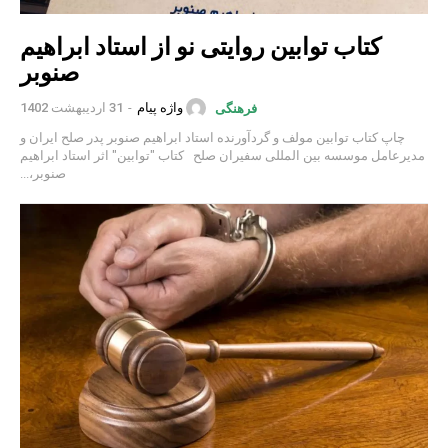
کتاب توابین روایتی نو از استاد ابراهیم
صنوبر
واژه پیام
-
31 اردیبهشت 1402
فرهنگی
چاپ کتاب توابین مولف و گردآورنده استاد ابراهیم صنوبر پدر صلح ایران و
مدیرعامل موسسه بین المللی سفیران صلح کتاب "توابین" اثر استاد ابراهیم
صنوبر،...