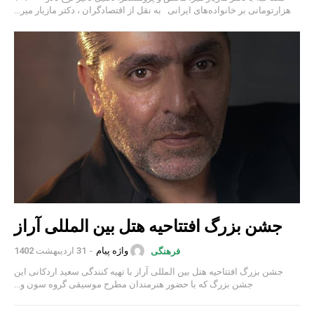
هزارتومانی بر خانواده‌های ایرانی به نقل از اقتصادگران ، دکتر مازیار میر...
جشن بزرگ افتتاحیه هتل بین المللی آراز
واژه پیام
-
31 اردیبهشت 1402
فرهنگی
جشن بزرگ افتتاحیه هتل بین المللی آراز با تهیه کنندگی سعید اردکانی این
جشن بزرگ که با حضور هنرمندان مطرح موسیقی گروه سون و...